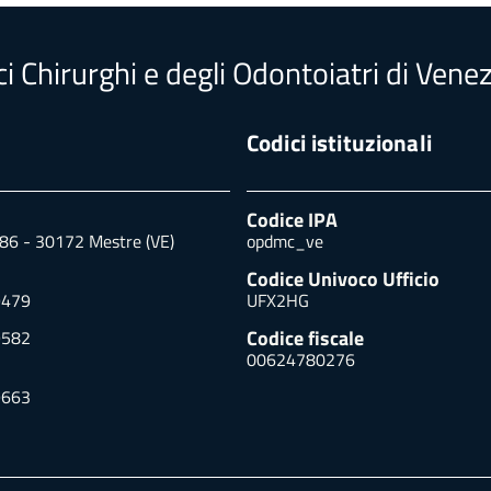
i Chirurghi e degli Odontoiatri di Venez
Codici istituzionali
Codice IPA
 86 - 30172 Mestre (VE)
opdmc_ve
Codice Univoco Ufficio
9479
UFX2HG
Codice fiscale
9582
00624780276
9663