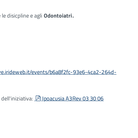
 le disicpline e agli
Odontoiatri.
ve.irideweb.it/events/b6a8f2fc-93e6-4ca2-264d-
pdf
ell'iniziativa:
Ipoacusia A3Rev 03 30 06