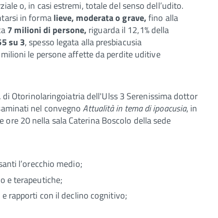
ziale o, in casi estremi, totale del senso dell’udito.
ntarsi in forma
lieve, moderata o grave,
fino alla
rca
7 milioni di persone,
riguarda il 12,1% della
65 su 3
, spesso legata alla presbiacusia
milioni le persone affette da perdite uditive
. di Otorinolaringoiatria dell'Ulss 3 Serenissima dottor
aminati nel convegno
Attualità in tema di ipoacusia
, in
le ore 20 nella sala Caterina Boscolo della sede
ssanti l’orecchio medio;
co e terapeutiche;
 e rapporti con il declino cognitivo;