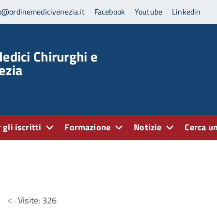
o@ordinemedicivenezia.it
Facebook
Youtube
Linkedin
edici Chirurghi e
ezia
 gli iscritti
Formazione
Notizie
Cerca un
Visite: 326