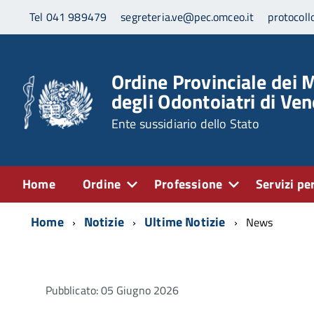
Tel 041 989479
segreteria.ve@pec.omceo.it
protocoll
Ordine Provinciale dei M
degli Odontoiatri di Ven
Ente sussidiario dello Stato
Home
Ordine
Professione
Servizi per
Home
Notizie
Ultime Notizie
News
Pubblicato: 05 Giugno 2026