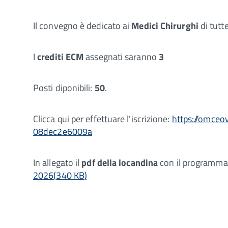
Il convegno è dedicato ai
Medici Chirurghi
di tutte
I
crediti ECM
assegnati saranno
3
Posti diponibili:
50
.
Clicca qui per effettuare l'iscrizione:
https://omceo
08dec2e6009a
In allegato il
pdf della locandina
con il programma d
2026
(
340 KB
)