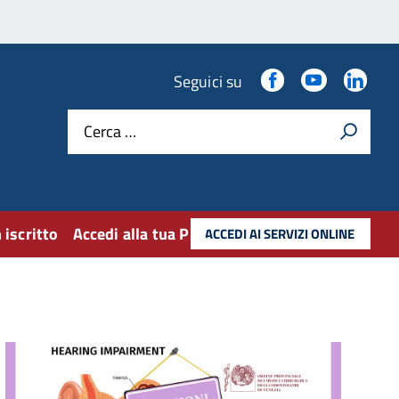
Facebook
youtube
Lin
Seguici su
Cerca …
 iscritto
Accedi alla tua PEC
ACCEDI AI SERVIZI ONLINE