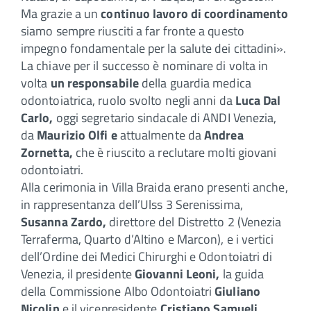
Ma grazie a un
continuo lavoro di coordinamento
siamo sempre riusciti a far fronte a questo
impegno fondamentale per la salute dei cittadini».
La chiave per il successo è nominare di volta in
volta
un responsabile
della guardia medica
odontoiatrica, ruolo svolto negli anni da
Luca Dal
Carlo,
oggi segretario sindacale di ANDI Venezia,
da
Maurizio Olfi e
attualmente da
Andrea
Zornetta,
che è riuscito a reclutare molti giovani
odontoiatri.
Alla cerimonia in Villa Braida erano presenti anche,
in rappresentanza dell’Ulss 3 Serenissima,
Susanna Zardo,
direttore del Distretto 2 (Venezia
Terraferma, Quarto d’Altino e Marcon), e i vertici
dell’Ordine dei Medici Chirurghi e Odontoiatri di
Venezia, il presidente
Giovanni Leoni,
la guida
della Commissione Albo Odontoiatri
Giuliano
Nicolin
e il vicepresidente
Cristiano Samueli,