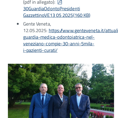
pdf
(pdf in allegato):
30GuardiaOdontoPresidenti
GazzettinoVE13 05 2025
(
160 KB
)
Gente Veneta,
12.05.2025:
https://www.genteveneta.it/attuali
guardia-medica-odontoiatrica-nel-
veneziano-compie-30-anni-5mila-
i-pazienti-curati/