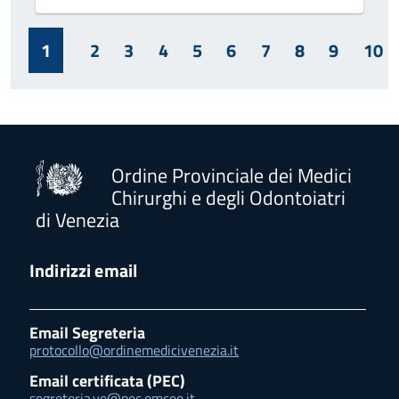
1
2
3
4
5
6
7
8
9
10
Ordine Provinciale dei Medici
Chirurghi e degli Odontoiatri
di Venezia
Indirizzi email
Email Segreteria
protocollo@ordinemedicivenezia.it
Email certificata (PEC)
segreteria.ve@pec.omceo.it