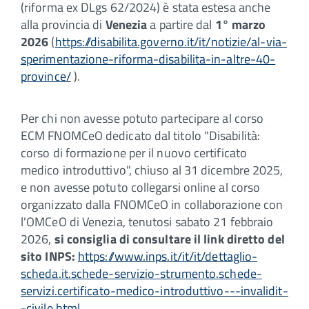
(riforma ex DLgs 62/2024) è stata estesa anche
alla provincia di
Venezia
a partire dal
1° marzo
2026
(
https://disabilita.governo.it/it/notizie/al-via-
sperimentazione-riforma-disabilita-in-altre-40-
province/
).
Per chi non avesse potuto partecipare al corso
ECM FNOMCeO dedicato dal titolo "Disabilità:
corso di formazione per il nuovo certificato
medico introduttivo", chiuso al 31 dicembre 2025,
e non avesse potuto collegarsi online al corso
organizzato dalla FNOMCeO in collaborazione con
l'OMCeO di Venezia, tenutosi sabato 21 febbraio
2026,
si consiglia di consultare il link diretto del
sito INPS:
https://www.inps.it/it/it/dettaglio-
scheda.it.schede-servizio-strumento.schede-
servizi.certificato-medico-introduttivo---invalidit-
-civile.html