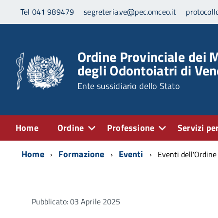
Tel 041 989479
segreteria.ve@pec.omceo.it
protocoll
Ordine Provinciale dei M
degli Odontoiatri di Ven
Ente sussidiario dello Stato
Home
Ordine
Professione
Servizi per
Home
Formazione
Eventi
Eventi dell'Ordine
Pubblicato: 03 Aprile 2025