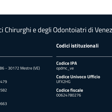
i Chirurghi e degli Odontoiatri di Venez
Codici istituzionali
Codice IPA
 86 - 30172 Mestre (VE)
opdmc_ve
Codice Univoco Ufficio
9479
UFX2HG
Codice fiscale
9582
00624780276
9663