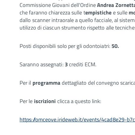
Commissione Giovani dell'Ordine
Andrea Zornett
che faranno chiarezza sulle t
empistiche
e sulle
mo
dallo scanner intraorale a quello facciale, al sistem
utilizzo di ciascun strumento rispetto alle tecniche
Posti disponibili solo per gli odontoiatri:
50.
Saranno assegnati:
3
crediti ECM.
Per il
programma
dettagliato del convegno scaric
Per le
iscrizioni
clicca a questo link:
https://omceove.irideweb.it/events/4cad8e29-