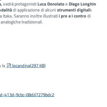
a,
vedrà protagonisti
Luca Donolato
e
Diego Longhin
dalità
di applicazione di alcuni
strumenti digitali:
a Itaka. Saranno inoltre illustrati
i pro e i contro
di
 analogiche tradizionali.
pdf
a la
locandina
(
297 KB
)
b7cd-413d-9cbc-08dd7279bdc2