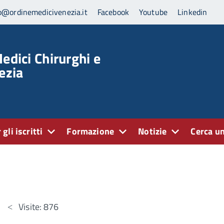
o@ordinemedicivenezia.it
Facebook
Youtube
Linkedin
edici Chirurghi e
ezia
 gli iscritti
Formazione
Notizie
Cerca un
Visite: 876